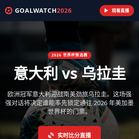
GOALWATCH
2026
观看直播
2026 世界杯预选赛
意大利 vs 乌拉圭
欧洲冠军意大利迎战南美劲旅乌拉圭。这场强
强对话将决定谁能率先锁定通往 2026 年美加墨
世界杯的门票。
实时比分直播